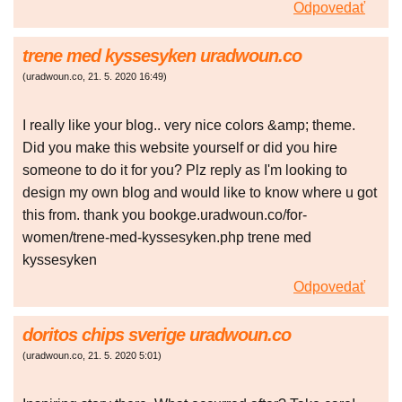
Odpovedať
trene med kyssesyken uradwoun.co
(
uradwoun.co
,
21. 5. 2020
16:49
)
I really like your blog.. very nice colors &amp; theme.
Did you make this website yourself or did you hire
someone to do it for you? Plz reply as I'm looking to
design my own blog and would like to know where u got
this from. thank you bookge.uradwoun.co/for-
women/trene-med-kyssesyken.php trene med
kyssesyken
Odpovedať
doritos chips sverige uradwoun.co
(
uradwoun.co
,
21. 5. 2020
5:01
)