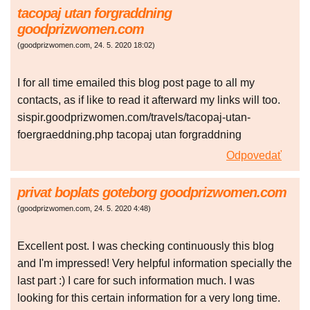
tacopaj utan forgraddning
goodprizwomen.com
(
goodprizwomen.com
,
24. 5. 2020
18:02
)
I for all time emailed this blog post page to all my
contacts, as if like to read it afterward my links will too.
sispir.goodprizwomen.com/travels/tacopaj-utan-
foergraeddning.php tacopaj utan forgraddning
Odpovedať
privat boplats goteborg goodprizwomen.com
(
goodprizwomen.com
,
24. 5. 2020
4:48
)
Excellent post. I was checking continuously this blog
and I'm impressed! Very helpful information specially the
last part :) I care for such information much. I was
looking for this certain information for a very long time.