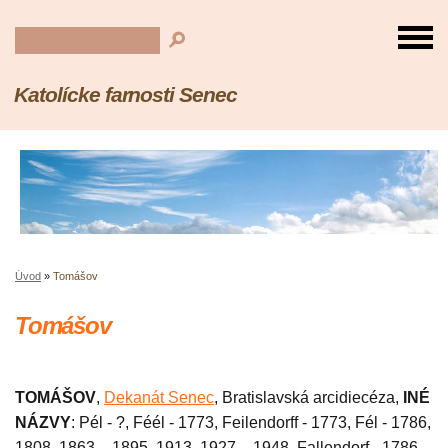
Katolícke farnosti Senec
Úvod
»
Tomášov
Tomášov
TOMÁŠOV
,
Dekanát Senec
, Bratislavská arcidiecéza,
INÉ
NÁZVY
: Pél - ?, Féél - 1773, Feilendorff - 1773, Fél - 1786,
1808, 1863 – 1895, 1913, 1927 – 1948, Fallendorf - 1786,