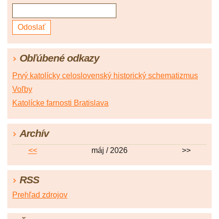
Obľúbené odkazy
Prvý katolícky celoslovenský historický schematizmus
Voľby
Katolícke farnosti Bratislava
Archív
<<
máj / 2026
>>
RSS
Prehľad zdrojov