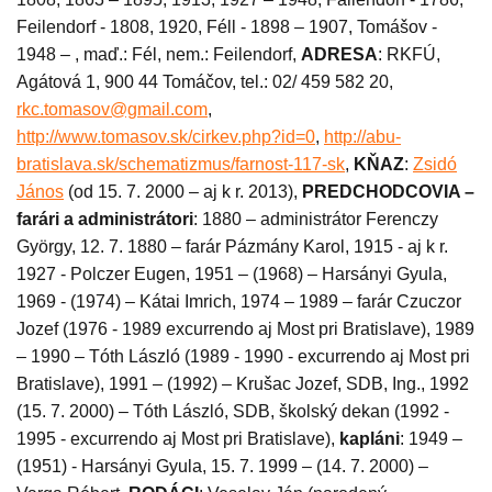
Feilendorf - 1808, 1920, Féll - 1898 – 1907, Tomášov -
1948 – , maď.: Fél, nem.: Feilendorf,
ADRESA
: RKFÚ,
Agátová 1, 900 44 Tomáčov, tel.: 02/ 459 582 20,
rkc.tomasov@gmail.com
,
http://www.tomasov.sk/cirkev.php?id=0
,
http://abu-
bratislava.sk/schematizmus/farnost-117-sk
,
KŇAZ
:
Zsidó
János
(od 15. 7. 2000 – aj k r. 2013),
PREDCHODCOVIA –
farári a administrátori
: 1880 – administrátor Ferenczy
György, 12. 7. 1880 – farár Pázmány Karol, 1915 - aj k r.
1927 - Polczer Eugen, 1951 – (1968) – Harsányi Gyula,
1969 - (1974) – Kátai Imrich, 1974 – 1989 – farár Czuczor
Jozef (1976 - 1989 excurrendo aj Most pri Bratislave), 1989
– 1990 – Tóth László (1989 - 1990 - excurrendo aj Most pri
Bratislave), 1991 – (1992) – Krušac Jozef, SDB, Ing., 1992
(15. 7. 2000) – Tóth László, SDB, školský dekan (1992 -
1995 - excurrendo aj Most pri Bratislave),
kapláni
: 1949 –
(1951) - Harsányi Gyula, 15. 7. 1999 – (14. 7. 2000) –