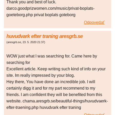
Thank you and best of luck.
darco.goodprizwomen.com/music/privat-boplats-
goeteborg.php privat boplats goteborg
Odpovedať
huvudvark efter traning aresgrb.se
(
aresgrb.se
,
23. 5. 2020
21:37
)
WOW just what I was searching for. Came here by
searching for
Excellent article. Keep writing such kind of info on your
site. Im really impressed by your blog.
Hey there, You have done an incredible job. I will
certainly digg it and for my part recommend to my
friends. I am confident they will be benefited from this
website. chama.aresgrb.se/beautiful-things/huvudvaerk-
efter-traening.php huvudvark efter traning