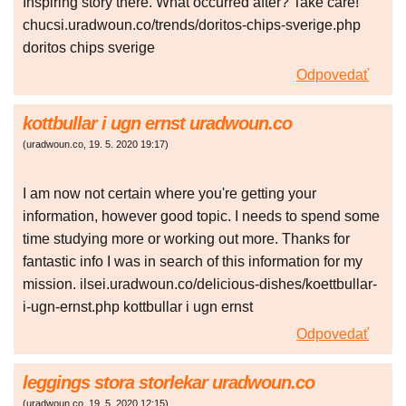
Inspiring story there. What occurred after? Take care!
chucsi.uradwoun.co/trends/doritos-chips-sverige.php
doritos chips sverige
Odpovedať
kottbullar i ugn ernst uradwoun.co
(
uradwoun.co
,
19. 5. 2020
19:17
)
I am now not certain where you're getting your
information, however good topic. I needs to spend some
time studying more or working out more. Thanks for
fantastic info I was in search of this information for my
mission. ilsei.uradwoun.co/delicious-dishes/koettbullar-
i-ugn-ernst.php kottbullar i ugn ernst
Odpovedať
leggings stora storlekar uradwoun.co
(
uradwoun.co
,
19. 5. 2020
12:15
)