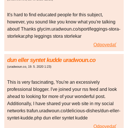
It's hard to find educated people for this subject,
however, you sound like you know what you're talking
about! Thanks glycim.uradwoun.co/sport/leggings-stora-
storlekar.php leggings stora storlekar
Odpovedať
dun eller syntet kudde uradwoun.co
(
uradwoun.co
,
19. 5. 2020
1:23
)
This is very fascinating, You're an excessively
professional blogger. I've joined your rss feed and look
ahead to looking for more of your wonderful post.
Additionally, I have shared your web site in my social
networks trafun.uradwoun.co/delicious-dishes/dun-eller-
syntet-kudde.php dun eller syntet kudde
Odpovedať