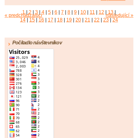
1
|
2
|
3
|
4
|
5
|
6
|
7
|
8
|
9
|
10
|
11
|
12
|
13
|
« predchádzajúci
následující »
14
|
15
|
16
|
17
|
18
|
19
|
20
|
21
|
22
|
23
|
24
|
25
|
26
|
27
|
28
|
29
|
30
|
31
|
32
|
33
|
34
|
35
|
36
|
37
|
38
|
39
|
40
|
41
|
42
|
43
|
44
|
45
Počítadlo návštevníkov
|
46
|
47
|
48
|
49
|
50
|
51
|
52
|
53
|
54
|
55
|
56
|
57
|
58
|
59
|
60
|
61
|
62
|
63
|
64
|
65
|
66
|
67
|
68
|
69
|
70
|
71
|
72
|
73
|
74
|
75
|
76
|
77
|
78
|
79
|
80
|
81
|
82
|
83
|
84
|
85
|
86
|
87
|
88
|
89