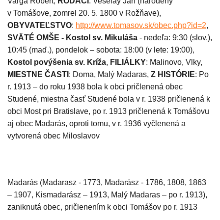
Varga Róbert,
RODÁCI
: Veselay Ján (
narodený
v Tomášove, zomrel 20. 5. 1800 v Rožňave),
OBYVATEĽSTVO
:
http://www.tomasov.sk/obec.php?id=2
,
SVÄTÉ OMŠE -
Kostol sv. Mikuláša
- nedeľa: 9:30 (slov.),
10:45 (maď.), pondelok – sobota: 18:00 (v lete: 19:00),
Kostol povýšenia sv. Kríža
,
FILIÁLKY
:
Malinovo, Vlky,
MIESTNE ČASTI
: Doma, Malý Madaras,
Z HISTÓRIE
: Po
r. 1913 – do roku 1938 bola k obci pričlenená obec
Studené, miestna časť Studené bola v r. 1938 pričlenená k
obci Most pri Bratislave, po r. 1913 pričlenená k Tomášovu
aj obec Madarás, oproti tomu, v r. 1936 vyčlenená a
vytvorená obec Miloslavov
Madarás (Madarasz - 1773, Madarász - 1786, 1808, 1863
– 1907, Kismadarász – 1913, Malý Madaras – po r. 1913),
zaniknutá obec, pričlenením k obci Tomášov po r. 1913