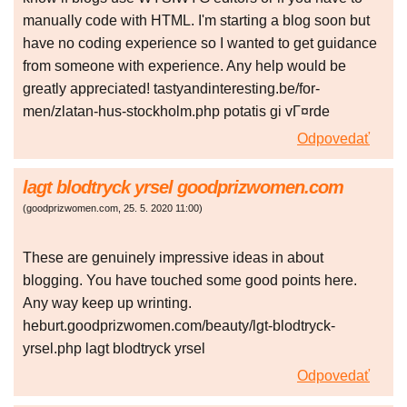
manually code with HTML. I'm starting a blog soon but
have no coding experience so I wanted to get guidance
from someone with experience. Any help would be
greatly appreciated! tastyandinteresting.be/for-
men/zlatan-hus-stockholm.php potatis gi vГ¤rde
Odpovedať
lagt blodtryck yrsel goodprizwomen.com
(
goodprizwomen.com
,
25. 5. 2020
11:00
)
These are genuinely impressive ideas in about
blogging. You have touched some good points here.
Any way keep up wrinting.
heburt.goodprizwomen.com/beauty/lgt-blodtryck-
yrsel.php lagt blodtryck yrsel
Odpovedať