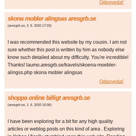
Odpovedať
skona mobler alingsas aresgrb.se
(
aresgrb.se
,
3. 6. 2020
17:03
)
I was recommended this website by my cousin. I am not
sure whether this post is written by him as nobody else
know such detailed about my difficulty. You're incredible!
Thanks! laumo.aresgrb.se/travels/skoena-moebler-
alingss.php skona mobler alingsas
Odpovedať
shoppa online billigt aresgrb.se
(
aresgrb.se
,
1. 6. 2020
10:06
)
I have been exploring for a bit for any high quality
articles or weblog posts on this kind of area . Exploring