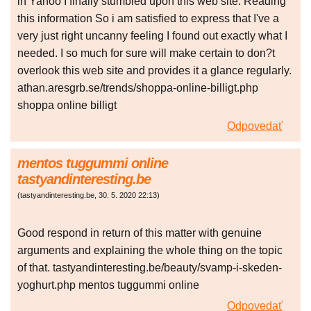
in Yahoo I finally stumbled upon this web site. Reading
this information So i am satisfied to express that I've a
very just right uncanny feeling I found out exactly what I
needed. I so much for sure will make certain to don?t
overlook this web site and provides it a glance regularly.
athan.aresgrb.se/trends/shoppa-online-billigt.php
shoppa online billigt
Odpovedať
mentos tuggummi online
tastyandinteresting.be
(
tastyandinteresting.be
,
30. 5. 2020
22:13
)
Good respond in return of this matter with genuine
arguments and explaining the whole thing on the topic
of that. tastyandinteresting.be/beauty/svamp-i-skeden-
yoghurt.php mentos tuggummi online
Odpovedať