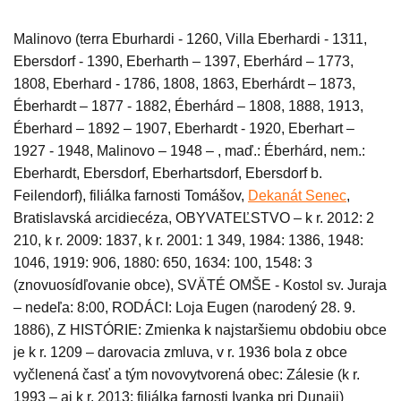
Malinovo (terra Eburhardi - 1260, Villa Eberhardi - 1311,
Ebersdorf - 1390, Eberharth – 1397, Eberhárd – 1773,
1808, Eberhard - 1786, 1808, 1863, Eberhárdt – 1873,
Éberhardt –
1
877 - 1882, Éberhárd – 1808, 1888, 1913,
Éberhard – 1892 – 1907, Eberhardt - 1920, Eberhart –
1927 - 1948, Malinovo – 1948 – , maď.: Éberhárd, nem.:
Eberhardt, Ebersdorf, Eberhartsdorf, Ebersdorf b.
Feilendorf), filiálka farnosti Tomášov,
Dekanát Senec
,
Bratislavská arcidiecéza,
OBYVATEĽSTVO – k r. 2012: 2
210, k r. 2009: 1837, k r. 2001: 1 349, 1984: 1386, 1948:
1046, 1919: 906, 1880: 650, 1634: 100, 1548: 3
(znovuosídľovanie obce), SVÄTÉ OMŠE -
Kostol sv. Juraja
– nedeľa: 8:00, RODÁCI: Loja Eugen (narodený 28. 9.
1886), Z HISTÓRIE: Zmienka k najstaršiemu obdobiu obce
je k r. 1209 – darovacia zmluva, v r. 1936 bola z obce
vyčlenená časť a tým novovytvorená obec: Zálesie (k r.
1993 – aj k r. 2013: filiálka farnosti Ivanka pri Dunaji)