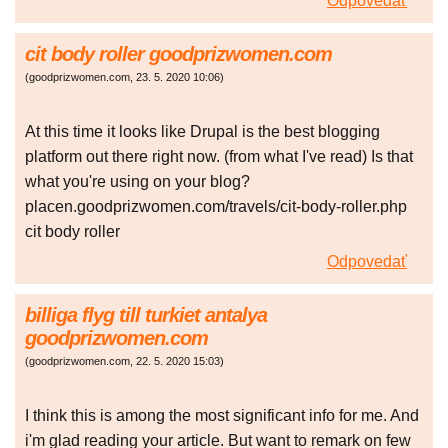
Odpovedať
cit body roller goodprizwomen.com
(
goodprizwomen.com
,
23. 5. 2020
10:06
)
At this time it looks like Drupal is the best blogging
platform out there right now. (from what I've read) Is that
what you're using on your blog?
placen.goodprizwomen.com/travels/cit-body-roller.php
cit body roller
Odpovedať
billiga flyg till turkiet antalya
goodprizwomen.com
(
goodprizwomen.com
,
22. 5. 2020
15:03
)
I think this is among the most significant info for me. And
i'm glad reading your article. But want to remark on few