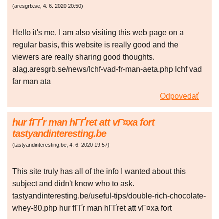
(
aresgrb.se
,
4. 6. 2020
20:50
)
Hello it's me, I am also visiting this web page on a
regular basis, this website is really good and the
viewers are really sharing good thoughts.
alag.aresgrb.se/news/lchf-vad-fr-man-aeta.php lchf vad
far man ata
Odpovedať
hur fГҐr man hГҐret att vГ¤xa fort
tastyandinteresting.be
(
tastyandinteresting.be
,
4. 6. 2020
19:57
)
This site truly has all of the info I wanted about this
subject and didn't know who to ask.
tastyandinteresting.be/useful-tips/double-rich-chocolate-
whey-80.php hur fГҐr man hГҐret att vГ¤xa fort