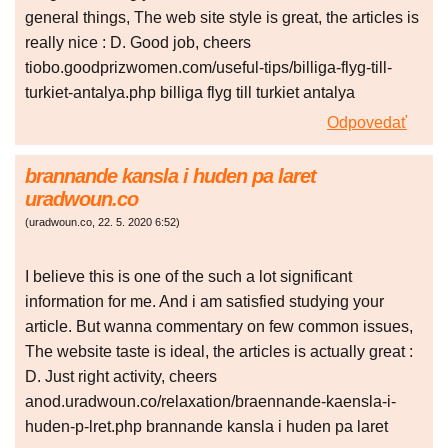
general things, The web site style is great, the articles is
really nice : D. Good job, cheers
tiobo.goodprizwomen.com/useful-tips/billiga-flyg-till-
turkiet-antalya.php billiga flyg till turkiet antalya
Odpovedať
brannande kansla i huden pa laret
uradwoun.co
(
uradwoun.co
,
22. 5. 2020
6:52
)
I believe this is one of the such a lot significant
information for me. And i am satisfied studying your
article. But wanna commentary on few common issues,
The website taste is ideal, the articles is actually great :
D. Just right activity, cheers
anod.uradwoun.co/relaxation/braennande-kaensla-i-
huden-p-lret.php brannande kansla i huden pa laret