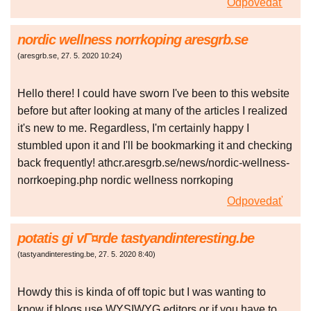
Odpovedať
nordic wellness norrkoping aresgrb.se
(
aresgrb.se
,
27. 5. 2020
10:24
)
Hello there! I could have sworn I've been to this website
before but after looking at many of the articles I realized
it's new to me. Regardless, I'm certainly happy I
stumbled upon it and I'll be bookmarking it and checking
back frequently! athcr.aresgrb.se/news/nordic-wellness-
norrkoeping.php nordic wellness norrkoping
Odpovedať
potatis gi vГ¤rde tastyandinteresting.be
(
tastyandinteresting.be
,
27. 5. 2020
8:40
)
Howdy this is kinda of off topic but I was wanting to
know if blogs use WYSIWYG editors or if you have to