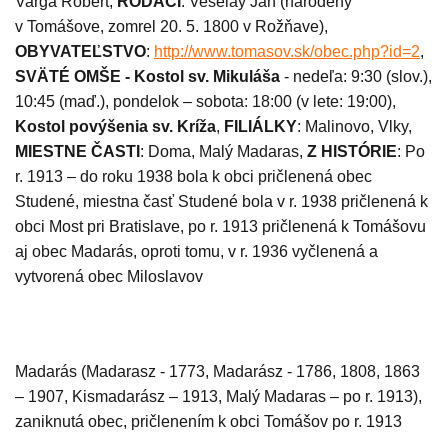
Varga Róbert,
RODÁCI
: Veselay Ján (
narodený
v Tomášove, zomrel 20. 5. 1800 v Rožňave),
OBYVATEĽSTVO
:
http://www.tomasov.sk/obec.php?id=2
,
SVÄTÉ OMŠE -
Kostol sv. Mikuláša
- nedeľa: 9:30 (slov.),
10:45 (maď.), pondelok – sobota: 18:00 (v lete: 19:00),
Kostol povýšenia sv. Kríža
,
FILIÁLKY
:
Malinovo, Vlky,
MIESTNE ČASTI
: Doma, Malý Madaras,
Z HISTÓRIE
: Po
r. 1913 – do roku 1938 bola k obci pričlenená obec
Studené, miestna časť Studené bola v r. 1938 pričlenená k
obci Most pri Bratislave, po r. 1913 pričlenená k Tomášovu
aj obec Madarás, oproti tomu, v r. 1936 vyčlenená a
vytvorená obec Miloslavov
Madarás (Madarasz - 1773, Madarász - 1786, 1808, 1863
– 1907, Kismadarász – 1913, Malý Madaras – po r. 1913),
zaniknutá obec, pričlenením k obci Tomášov po r. 1913