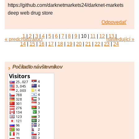
https://github.com/darknetmarkets24/darknet-markets
deep web drug store
Odpovedať
1
|
2
|
3
|
4
|
5
|
6
|
7
|
8
|
9
|
10
|
11
|
12
|
13
|
« predchádzajúci
následující »
14
|
15
|
16
|
17
|
18
|
19
|
20
|
21
|
22
|
23
|
24
|
25
|
26
|
27
|
28
|
29
|
30
|
31
|
32
|
33
|
34
|
35
|
36
|
37
|
38
|
39
|
40
|
41
|
42
|
43
|
44
|
45
Počítadlo návštevníkov
|
46
|
47
|
48
|
49
|
50
|
51
|
52
|
53
|
54
|
55
|
56
|
57
|
58
|
59
|
60
|
61
|
62
|
63
|
64
|
65
|
66
|
67
|
68
|
69
|
70
|
71
|
72
|
73
|
74
|
75
|
76
|
77
|
78
|
79
|
80
|
81
|
82
|
83
|
84
|
85
|
86
|
87
|
88
|
89