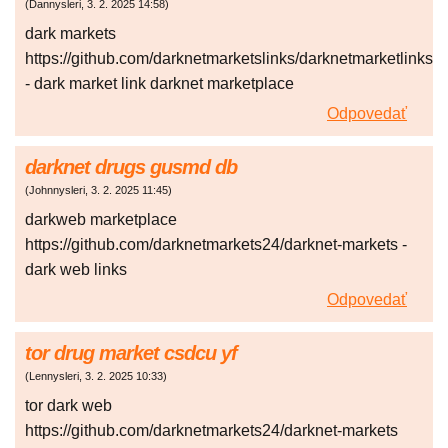
(
Dannysleri
,
3. 2. 2025
14:58
)
dark markets
https://github.com/darknetmarketslinks/darknetmarketlinks
- dark market link darknet marketplace
Odpovedať
darknet drugs gusmd db
(
Johnnysleri
,
3. 2. 2025
11:45
)
darkweb marketplace
https://github.com/darknetmarkets24/darknet-markets -
dark web links
Odpovedať
tor drug market csdcu yf
(
Lennysleri
,
3. 2. 2025
10:33
)
tor dark web
https://github.com/darknetmarkets24/darknet-markets