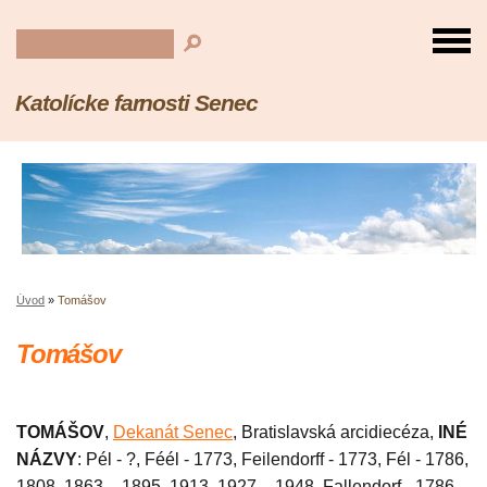
Katolícke farnosti Senec
Úvod
»
Tomášov
Tomášov
TOMÁŠOV
,
Dekanát Senec
, Bratislavská arcidiecéza,
INÉ
NÁZVY
: Pél - ?, Féél - 1773, Feilendorff - 1773, Fél - 1786,
1808, 1863 – 1895, 1913, 1927 – 1948, Fallendorf - 1786,