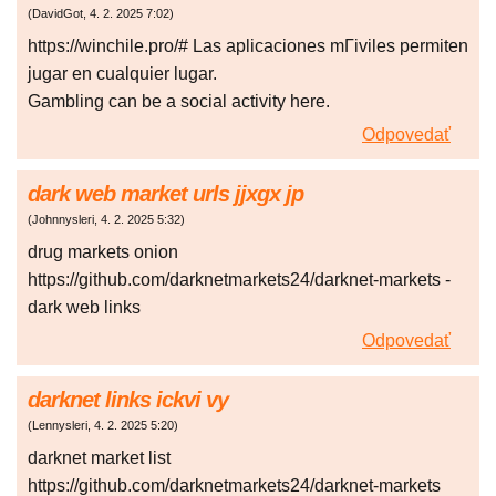
(
DavidGot
,
4. 2. 2025
7:02
)
https://winchile.pro/# Las aplicaciones mГіviles permiten
jugar en cualquier lugar.
Gambling can be a social activity here.
Odpovedať
dark web market urls jjxgx jp
(
Johnnysleri
,
4. 2. 2025
5:32
)
drug markets onion
https://github.com/darknetmarkets24/darknet-markets -
dark web links
Odpovedať
darknet links ickvi vy
(
Lennysleri
,
4. 2. 2025
5:20
)
darknet market list
https://github.com/darknetmarkets24/darknet-markets