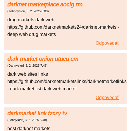
darknet marketplace aocig rm
(
Johnnysleri
,
3. 2. 2025
8:09
)
drug markets dark web
https://github.com/darknetmarkets24/darknet-markets -
deep web drug markets
Odpovedať
dark market onion utucu cm
(
Dannysleri
,
3. 2. 2025
7:48
)
dark web sites links
https://github.com/darknetmarketslinks/darknetmarketlinks
- dark market list dark web market
Odpovedať
darkmarket link tzczy tv
(
Lennysleri
,
3. 2. 2025
5:48
)
best darknet markets