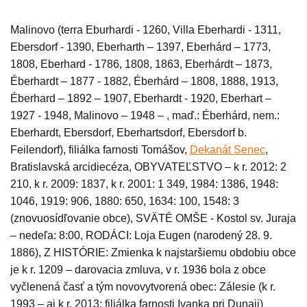
Malinovo (terra Eburhardi - 1260, Villa Eberhardi - 1311,
Ebersdorf - 1390, Eberharth – 1397, Eberhárd – 1773,
1808, Eberhard - 1786, 1808, 1863, Eberhárdt – 1873,
Éberhardt –
1
877 - 1882, Éberhárd – 1808, 1888, 1913,
Éberhard – 1892 – 1907, Eberhardt - 1920, Eberhart –
1927 - 1948, Malinovo – 1948 – , maď.: Éberhárd, nem.:
Eberhardt, Ebersdorf, Eberhartsdorf, Ebersdorf b.
Feilendorf), filiálka farnosti Tomášov,
Dekanát Senec
,
Bratislavská arcidiecéza,
OBYVATEĽSTVO – k r. 2012: 2
210, k r. 2009: 1837, k r. 2001: 1 349, 1984: 1386, 1948:
1046, 1919: 906, 1880: 650, 1634: 100, 1548: 3
(znovuosídľovanie obce), SVÄTÉ OMŠE -
Kostol sv. Juraja
– nedeľa: 8:00, RODÁCI: Loja Eugen (narodený 28. 9.
1886), Z HISTÓRIE: Zmienka k najstaršiemu obdobiu obce
je k r. 1209 – darovacia zmluva, v r. 1936 bola z obce
vyčlenená časť a tým novovytvorená obec: Zálesie (k r.
1993 – aj k r. 2013: filiálka farnosti Ivanka pri Dunaji)