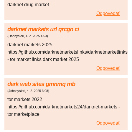
darknet drug market
Odpovedať
darknet markets url qrcgo ci
(
Dannysleri
,
4. 2. 2025
4:53
)
darknet markets 2025
https://github.com/darknetmarketslinks/darknetmarketlinks
- tor market links dark market 2025
Odpovedať
dark web sites gmnmq mb
(
Johnnysleri
,
4. 2. 2025
3:08
)
tor markets 2022
https://github.com/darknetmarkets24/darknet-markets -
tor marketplace
Odpovedať