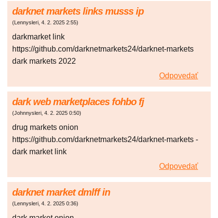
darknet markets links musss ip
(
Lennysleri
,
4. 2. 2025
2:55
)
darkmarket link
https://github.com/darknetmarkets24/darknet-markets
dark markets 2022
Odpovedať
dark web marketplaces fohbo fj
(
Johnnysleri
,
4. 2. 2025
0:50
)
drug markets onion
https://github.com/darknetmarkets24/darknet-markets -
dark market link
Odpovedať
darknet market dmlff in
(
Lennysleri
,
4. 2. 2025
0:36
)
dark market onion