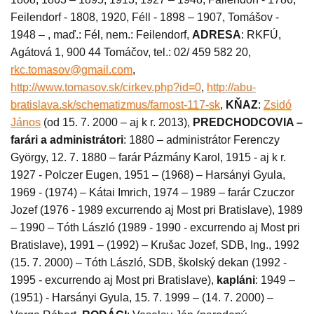
Feilendorf - 1808, 1920, Féll - 1898 – 1907, Tomášov -
1948 – , maď.: Fél, nem.: Feilendorf,
ADRESA
: RKFÚ,
Agátová 1, 900 44 Tomáčov, tel.: 02/ 459 582 20,
rkc.tomasov@gmail.com
,
http://www.tomasov.sk/cirkev.php?id=0
,
http://abu-
bratislava.sk/schematizmus/farnost-117-sk
,
KŇAZ
:
Zsidó
János
(od 15. 7. 2000 – aj k r. 2013),
PREDCHODCOVIA –
farári a administrátori
: 1880 – administrátor Ferenczy
György, 12. 7. 1880 – farár Pázmány Karol, 1915 - aj k r.
1927 - Polczer Eugen, 1951 – (1968) – Harsányi Gyula,
1969 - (1974) – Kátai Imrich, 1974 – 1989 – farár Czuczor
Jozef (1976 - 1989 excurrendo aj Most pri Bratislave), 1989
– 1990 – Tóth László (1989 - 1990 - excurrendo aj Most pri
Bratislave), 1991 – (1992) – Krušac Jozef, SDB, Ing., 1992
(15. 7. 2000) – Tóth László, SDB, školský dekan (1992 -
1995 - excurrendo aj Most pri Bratislave),
kapláni
: 1949 –
(1951) - Harsányi Gyula, 15. 7. 1999 – (14. 7. 2000) –