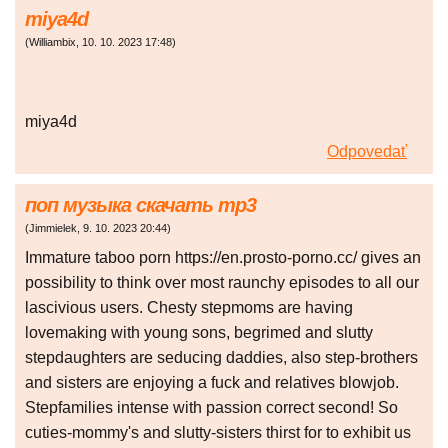
miya4d
(
Williambix
,
10. 10. 2023
17:48
)
miya4d
Odpovedať
поп музыка скачать mp3
(
Jimmielek
,
9. 10. 2023
20:44
)
Immature taboo porn https://en.prosto-porno.cc/ gives an
possibility to think over most raunchy episodes to all our
lascivious users. Chesty stepmoms are having
lovemaking with young sons, begrimed and slutty
stepdaughters are seducing daddies, also step-brothers
and sisters are enjoying a fuck and relatives blowjob.
Stepfamilies intense with passion correct second! So
cuties-mommy's and slutty-sisters thirst for to exhibit us