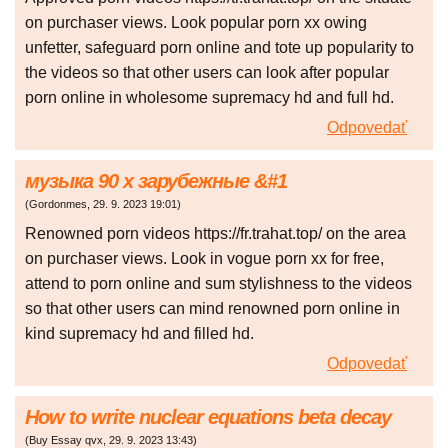
on purchaser views. Look popular porn xx owing
unfetter, safeguard porn online and tote up popularity to
the videos so that other users can look after popular
porn online in wholesome supremacy hd and full hd.
Odpovedať
музыка 90 х зарубежные &#1
(
Gordonmes
,
29. 9. 2023
19:01
)
Renowned porn videos https://fr.trahat.top/ on the area
on purchaser views. Look in vogue porn xx for free,
attend to porn online and sum stylishness to the videos
so that other users can mind renowned porn online in
kind supremacy hd and filled hd.
Odpovedať
How to write nuclear equations beta decay
(
Buy Essay qvx
,
29. 9. 2023
13:43
)