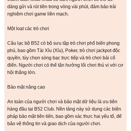
dàng gửi và rút tiền trong vòng vài phút, đảm bảo trải
nghiệm chơi game liền mạch.
Một loạt các trò chơi
Câu lạc bộ B52 có bộ sưu tập trò chơi phổ biến phong
phú, bao gồm Tài Xỉu (Xỉu), Poker, trò chơi jackpot độc
quyền, tùy chọn sòng bạc trực tiếp và trò chơi bài cổ
điển. Người chơi có thể tận hưởng lối chơi thú vị với cơ
hội thắng lớn.
Bảo mật nâng cao
An toàn của người chơi và bảo mật dữ liệu là ưu tiên
hàng đầu tại B52 Club. Nền tảng này sử dụng các biện
pháp bảo mật tiên tiến, bao gồm xác thực hai yếu tố, để
bảo vệ thông tin và giao dịch của người chơi.