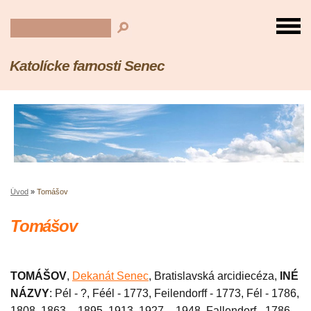
Katolícke farnosti Senec
Úvod
»
Tomášov
Tomášov
TOMÁŠOV
,
Dekanát Senec
, Bratislavská arcidiecéza,
INÉ
NÁZVY
: Pél - ?, Féél - 1773, Feilendorff - 1773, Fél - 1786,
1808, 1863 – 1895, 1913, 1927 – 1948, Fallendorf - 1786,