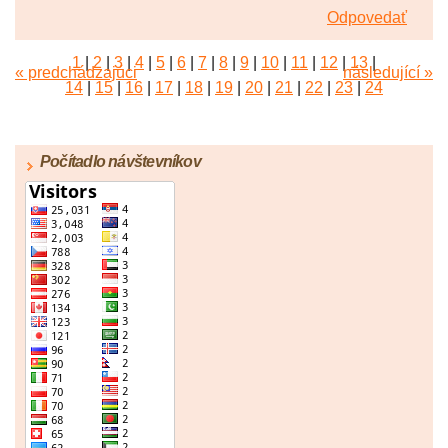
Odpovedať
1
|
2
|
3
|
4
|
5
|
6
|
7
|
8
|
9
|
10
|
11
|
12
|
13
|
« predchádzajúci
následující »
14
|
15
|
16
|
17
|
18
|
19
|
20
|
21
|
22
|
23
|
24
|
25
|
26
|
27
|
28
|
29
|
30
|
31
|
32
|
33
|
34
|
35
|
36
|
37
|
38
|
39
|
40
|
41
|
42
|
43
|
44
|
45
Počítadlo návštevníkov
|
46
|
47
|
48
|
49
|
50
|
51
|
52
|
53
|
54
|
55
|
56
|
57
|
58
|
59
|
60
|
61
|
62
|
63
|
64
|
65
|
66
|
67
|
68
|
69
|
70
|
71
|
72
|
73
|
74
|
75
|
76
|
77
|
78
|
79
|
80
|
81
|
82
|
83
|
84
|
85
|
86
|
87
|
88
|
89