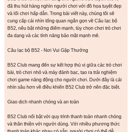
đã thu hút hàng nghìn người chơi với đồ họa tuyệt đẹp
và lối chơi hấp dẫn. Trong bài viết này, chúng tôi sẽ
cung cấp cái nhìn tổng quan ngắn gọn về Câu lạc bộ
B52, nêu bật những điểm mạnh, tùy chọn chơi trò chơi
đa dạng và các tính năng bảo mật mạnh mẽ.
Câu lạc bộ B52 - Nơi Vui Gặp Thưởng
B52 Club mang đến sự kết hợp thú vị giữa các trò chơi
bài, trò chơi nhỏ và máy đánh bạc, tạo ra trải nghiệm
chơi game năng động cho người chơi. Dưới đây là cái
nhìn sâu hơn về điều khiến B52 Club trở nên đặc biệt.
Giao dịch nhanh chóng và an toàn
B52 Club nổi bật với quy trình thanh toán nhanh chóng
và thân thiện với người dùng. Với nhiều phương thức
thanh toán khác nhau có sẵn, người chơi có thể dễ