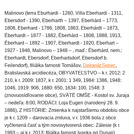
Malinovo (terra Eburhardi - 1260, Villa Eberhardi - 1311,
Ebersdorf - 1390, Eberharth – 1397, Eberhárd – 1773,
1808, Eberhard - 1786, 1808, 1863, Eberhárdt – 1873,
Éberhardt –
1
877 - 1882, Éberhárd – 1808, 1888, 1913,
Éberhard – 1892 – 1907, Eberhardt - 1920, Eberhart –
1927 - 1948, Malinovo – 1948 – , maď.: Éberhárd, nem.:
Eberhardt, Ebersdorf, Eberhartsdorf, Ebersdorf b.
Feilendorf), filiálka farnosti Tomášov,
Dekanát Senec
,
Bratislavská arcidiecéza,
OBYVATEĽSTVO – k r. 2012: 2
210, k r. 2009: 1837, k r. 2001: 1 349, 1984: 1386, 1948:
1046, 1919: 906, 1880: 650, 1634: 100, 1548: 3
(znovuosídľovanie obce), SVÄTÉ OMŠE -
Kostol sv. Juraja
– nedeľa: 8:00, RODÁCI: Loja Eugen (narodený 28. 9.
1886), Z HISTÓRIE: Zmienka k najstaršiemu obdobiu obce
je k r. 1209 – darovacia zmluva, v r. 1936 bola z obce
vyčlenená časť a tým novovytvorená obec: Zálesie (k r.
1993 – aj k r. 2013: filiálka farnosti Ivanka pri Dunaji)