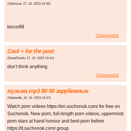
(
Glenncat
,
17. 10. 2023
15:00
)
bocor88
Odpovedať
Cool + for the post
(
DavidTourb
,
17. 10. 2023
10:41
)
don't think anything
Odpovedať
музыка mp3 80 90 зарубежные
(
Nathanlib
,
16. 10. 2023
15:47
)
Watch porn videos https://en.suchonok.com/ for free on
Suchonok. New porn, full-length porn videos, uppermost
porn stars at hand honour and best porn before
https://it.suchonok.com/ group