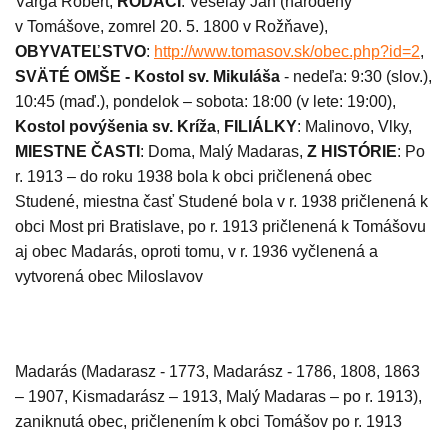
Varga Róbert,
RODÁCI
: Veselay Ján (
narodený
v Tomášove, zomrel 20. 5. 1800 v Rožňave),
OBYVATEĽSTVO
:
http://www.tomasov.sk/obec.php?id=2
,
SVÄTÉ OMŠE -
Kostol sv. Mikuláša
- nedeľa: 9:30 (slov.),
10:45 (maď.), pondelok – sobota: 18:00 (v lete: 19:00),
Kostol povýšenia sv. Kríža
,
FILIÁLKY
:
Malinovo, Vlky,
MIESTNE ČASTI
: Doma, Malý Madaras,
Z HISTÓRIE
: Po
r. 1913 – do roku 1938 bola k obci pričlenená obec
Studené, miestna časť Studené bola v r. 1938 pričlenená k
obci Most pri Bratislave, po r. 1913 pričlenená k Tomášovu
aj obec Madarás, oproti tomu, v r. 1936 vyčlenená a
vytvorená obec Miloslavov
Madarás (Madarasz - 1773, Madarász - 1786, 1808, 1863
– 1907, Kismadarász – 1913, Malý Madaras – po r. 1913),
zaniknutá obec, pričlenením k obci Tomášov po r. 1913