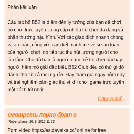
Phần kết luận
Câu lạc bộ B52 là điểm đến lý tưởng của bạn để chơi
trò chơi trực tuyến, cung cấp nhiều trò chơi đa dạng và
phần thưởng hậu hĩnh. Với các giao dịch nhanh chóng
và an toàn, cộng với cam kết mạnh mẽ về sự an toàn
của người chơi, nó tiếp tục thu hút lượng người chơi
tận tâm. Cho dù bạn là người đam mê trò chơi bài hay
người hâm mộ giải đặc biệt, B52 Club đều có thứ gì đó
dành cho tất cả mọi người. Hãy tham gia ngay hôm nay
và trải nghiệm cảm giác thú vị khi chơi game trực tuyến
một cách tốt nhất.
Odpovedať
смотреть порно брат е
(
Robertshape
,
26. 9. 2023
11:33
)
Porn video https://es.davalka.cc/ online for free