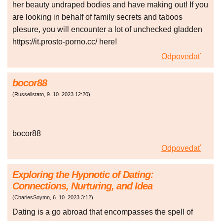
her beauty undraped bodies and have making out! If you
are looking in behalf of family secrets and taboos
plesure, you will encounter a lot of unchecked gladden
https://it.prosto-porno.cc/ here!
Odpovedať
bocor88
(
Russellstato
,
9. 10. 2023
12:20
)
bocor88
Odpovedať
Exploring the Hypnotic of Dating:
Connections, Nurturing, and Idea
(
CharlesSoymn
,
6. 10. 2023
3:12
)
Dating is a go abroad that encompasses the spell of