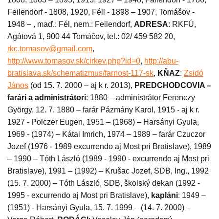
Feilendorf - 1808, 1920, Féll - 1898 – 1907, Tomášov -
1948 – , maď.: Fél, nem.: Feilendorf,
ADRESA
: RKFÚ,
Agátová 1, 900 44 Tomáčov, tel.: 02/ 459 582 20,
rkc.tomasov@gmail.com
,
http://www.tomasov.sk/cirkev.php?id=0
,
http://abu-
bratislava.sk/schematizmus/farnost-117-sk
,
KŇAZ
:
Zsidó
János
(od 15. 7. 2000 – aj k r. 2013),
PREDCHODCOVIA –
farári a administrátori
: 1880 – administrátor Ferenczy
György, 12. 7. 1880 – farár Pázmány Karol, 1915 - aj k r.
1927 - Polczer Eugen, 1951 – (1968) – Harsányi Gyula,
1969 - (1974) – Kátai Imrich, 1974 – 1989 – farár Czuczor
Jozef (1976 - 1989 excurrendo aj Most pri Bratislave), 1989
– 1990 – Tóth László (1989 - 1990 - excurrendo aj Most pri
Bratislave), 1991 – (1992) – Krušac Jozef, SDB, Ing., 1992
(15. 7. 2000) – Tóth László, SDB, školský dekan (1992 -
1995 - excurrendo aj Most pri Bratislave),
kapláni
: 1949 –
(1951) - Harsányi Gyula, 15. 7. 1999 – (14. 7. 2000) –