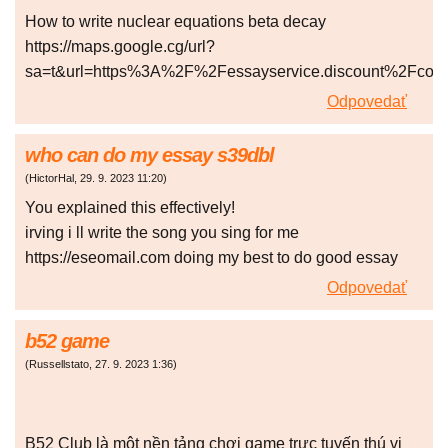
How to write nuclear equations beta decay
https://maps.google.cg/url?
sa=t&url=https%3A%2F%2Fessayservice.discount%2Fco
Odpovedať
who can do my essay s39dbl
(
HictorHal
,
29. 9. 2023
11:20
)
You explained this effectively!
irving i ll write the song you sing for me
https://eseomail.com doing my best to do good essay
Odpovedať
b52 game
(
Russellstato
,
27. 9. 2023
1:36
)
B52 Club là một nền tảng chơi game trực tuyến thú vị