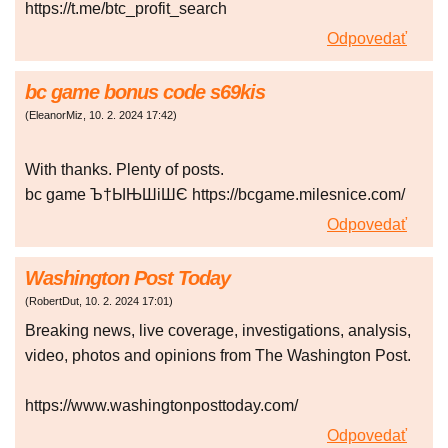
https://t.me/btc_profit_search
Odpovedať
bc game bonus code s69kis
(
EleanorMiz
,
10. 2. 2024
17:42
)
With thanks. Plenty of posts.
bc game Ъ†ЫЊШіШЄ https://bcgame.milesnice.com/
Odpovedať
Washington Post Today
(
RobertDut
,
10. 2. 2024
17:01
)
Breaking news, live coverage, investigations, analysis,
video, photos and opinions from The Washington Post.
https://www.washingtonposttoday.com/
Odpovedať