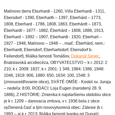
Malinovo (terra Eburhardi - 1260, Villa Eberhardi - 1311,
Ebersdorf - 1390, Eberharth – 1397, Eberhárd – 1773,
1808, Eberhard - 1786, 1808, 1863, Eberhárdt – 1873,
Éberhardt –
1
877 - 1882, Éberhárd – 1808, 1888, 1913,
Éberhard – 1892 – 1907, Eberhardt - 1920, Eberhart –
1927 - 1948, Malinovo – 1948 – , maď.: Éberhárd, nem.:
Eberhardt, Ebersdorf, Eberhartsdorf, Ebersdorf b.
Feilendorf), filiálka farnosti Tomášov,
Dekanát Senec
,
Bratislavská arcidiecéza,
OBYVATEĽSTVO – k r. 2012: 2
210, k r. 2009: 1837, k r. 2001: 1 349, 1984: 1386, 1948:
1046, 1919: 906, 1880: 650, 1634: 100, 1548: 3
(znovuosídľovanie obce), SVÄTÉ OMŠE -
Kostol sv. Juraja
– nedeľa: 8:00, RODÁCI: Loja Eugen (narodený 28. 9.
1886), Z HISTÓRIE: Zmienka k najstaršiemu obdobiu obce
je k r. 1209 – darovacia zmluva, v r. 1936 bola z obce
vyčlenená časť a tým novovytvorená obec: Zálesie (k r.
1993 – aj k r. 2013: filiálka farnosti Ivanka pri Dunaji)