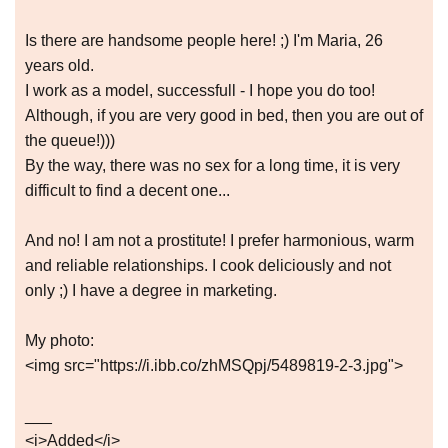
Is there are handsome people here! ;) I'm Maria, 26
years old.
I work as a model, successfull - I hope you do too!
Although, if you are very good in bed, then you are out of
the queue!)))
By the way, there was no sex for a long time, it is very
difficult to find a decent one...
And no! I am not a prostitute! I prefer harmonious, warm
and reliable relationships. I cook deliciously and not
only ;) I have a degree in marketing.
My photo:
<img src="https://i.ibb.co/zhMSQpj/5489819-2-3.jpg">
___
<i>Added</i>