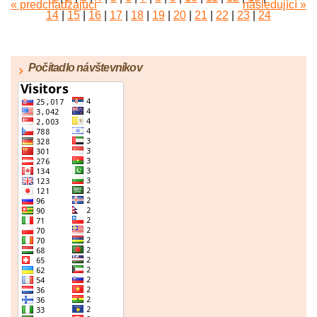
« predchádzajúci
následující »
14
|
15
|
16
|
17
|
18
|
19
|
20
|
21
|
22
|
23
|
24
|
25
|
26
|
27
|
28
|
29
|
30
|
31
|
32
|
33
|
34
|
35
|
36
|
37
|
38
|
39
|
40
|
41
|
42
|
43
|
44
|
45
Počítadlo návštevníkov
|
46
|
47
|
48
|
49
|
50
|
51
|
52
|
53
|
54
|
55
|
56
|
57
|
58
|
59
|
60
|
61
|
62
|
63
|
64
|
65
|
66
|
67
|
68
|
69
|
70
|
71
|
72
|
73
|
74
|
75
|
76
|
77
|
78
|
79
|
80
|
81
|
82
|
83
|
84
|
85
|
86
|
87
|
88
|
89