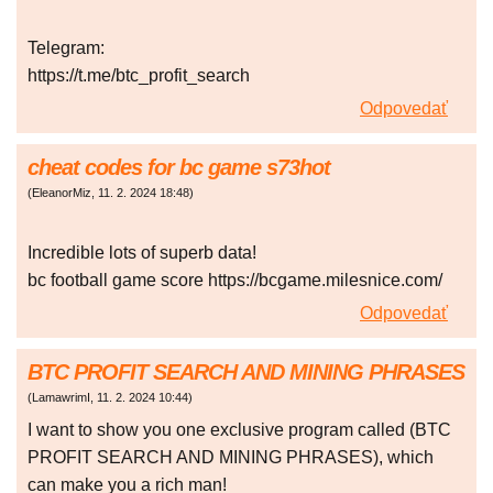
Telegram:
https://t.me/btc_profit_search
Odpovedať
cheat codes for bc game s73hot
(
EleanorMiz
,
11. 2. 2024
18:48
)
Incredible lots of superb data!
bc football game score https://bcgame.milesnice.com/
Odpovedať
BTC PROFIT SEARCH AND MINING PHRASES
(
LamawrimI
,
11. 2. 2024
10:44
)
I want to show you one exclusive program called (BTC
PROFIT SEARCH AND MINING PHRASES), which
can make you a rich man!