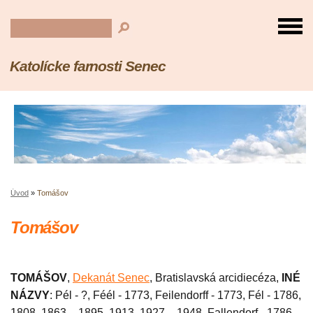
Katolícke farnosti Senec
Úvod
»
Tomášov
Tomášov
TOMÁŠOV
,
Dekanát Senec
, Bratislavská arcidiecéza,
INÉ
NÁZVY
: Pél - ?, Féél - 1773, Feilendorff - 1773, Fél - 1786,
1808, 1863 – 1895, 1913, 1927 – 1948, Fallendorf - 1786,