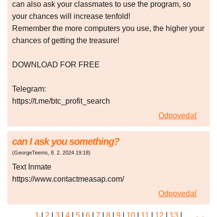
can also ask your classmates to use the program, so
your chances will increase tenfold!
Remember the more computers you use, the higher your
chances of getting the treasure!
DOWNLOAD FOR FREE
Telegram:
https://t.me/btc_profit_search
Odpovedať
can I ask you something?
(
GeorgeTeems
,
8. 2. 2024
19:18
)
Text Inmate
https://www.contactmeasap.com/
Odpovedať
1
|
2
|
3
|
4
|
5
|
6
|
7
|
8
|
9
|
10
|
11
|
12
|
13
|