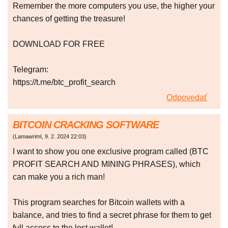
Remember the more computers you use, the higher your
chances of getting the treasure!
DOWNLOAD FOR FREE
Telegram:
https://t.me/btc_profit_search
Odpovedať
BITCOIN CRACKING SOFTWARE
(
LamawrimI
,
9. 2. 2024
22:03
)
I want to show you one exclusive program called (BTC
PROFIT SEARCH AND MINING PHRASES), which
can make you a rich man!
This program searches for Bitcoin wallets with a
balance, and tries to find a secret phrase for them to get
full access to the lost wallet!