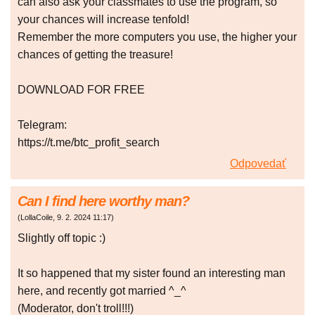
can also ask your classmates to use the program, so
your chances will increase tenfold!
Remember the more computers you use, the higher your
chances of getting the treasure!
DOWNLOAD FOR FREE
Telegram:
https://t.me/btc_profit_search
Odpovedať
Can I find here worthy man?
(
LollaCoile
,
9. 2. 2024
11:17
)
Slightly off topic :)
It so happened that my sister found an interesting man
here, and recently got married ^_^
(Moderator, don't troll!!!)