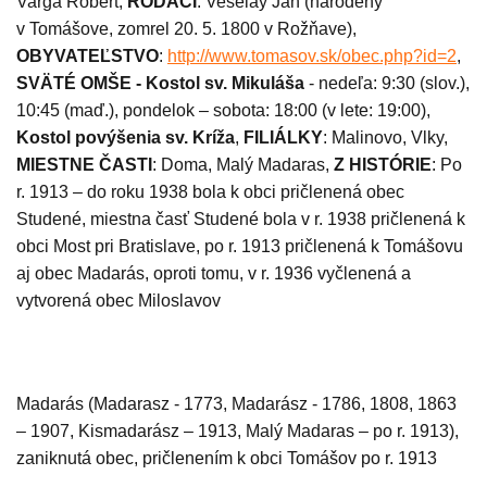
Varga Róbert,
RODÁCI
: Veselay Ján (
narodený
v Tomášove, zomrel 20. 5. 1800 v Rožňave),
OBYVATEĽSTVO
:
http://www.tomasov.sk/obec.php?id=2
,
SVÄTÉ OMŠE -
Kostol sv. Mikuláša
- nedeľa: 9:30 (slov.),
10:45 (maď.), pondelok – sobota: 18:00 (v lete: 19:00),
Kostol povýšenia sv. Kríža
,
FILIÁLKY
:
Malinovo, Vlky,
MIESTNE ČASTI
: Doma, Malý Madaras,
Z HISTÓRIE
: Po
r. 1913 – do roku 1938 bola k obci pričlenená obec
Studené, miestna časť Studené bola v r. 1938 pričlenená k
obci Most pri Bratislave, po r. 1913 pričlenená k Tomášovu
aj obec Madarás, oproti tomu, v r. 1936 vyčlenená a
vytvorená obec Miloslavov
Madarás (Madarasz - 1773, Madarász - 1786, 1808, 1863
– 1907, Kismadarász – 1913, Malý Madaras – po r. 1913),
zaniknutá obec, pričlenením k obci Tomášov po r. 1913