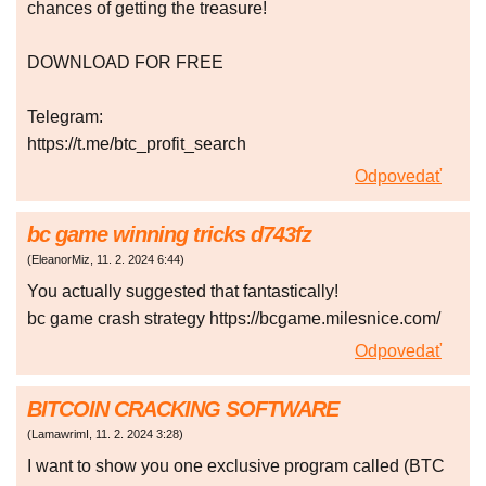
chances of getting the treasure!
DOWNLOAD FOR FREE
Telegram:
https://t.me/btc_profit_search
Odpovedať
bc game winning tricks d743fz
(
EleanorMiz
,
11. 2. 2024
6:44
)
You actually suggested that fantastically!
bc game crash strategy https://bcgame.milesnice.com/
Odpovedať
BITCOIN CRACKING SOFTWARE
(
LamawrimI
,
11. 2. 2024
3:28
)
I want to show you one exclusive program called (BTC