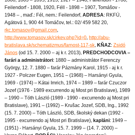
Feilendorf - 1808, 1920, Féll - 1898 – 1907, Tomášov -
1948 – , maď.: Fél, nem.: Feilendorf,
ADRESA
: RKFÚ,
Agátová 1, 900 44 Tomáčov, tel.: 02/ 459 582 20,
rkc.tomasov@gmail.com
,
http://www.tomasov.sk/cirkev.php?id=0
,
http://abu-
bratislava.sk/schematizmus/farnost-117-sk
,
KŇAZ
:
Zsidó
János
(od 15. 7. 2000 – aj k r. 2013),
PREDCHODCOVIA –
farári a administrátori
: 1880 – administrátor Ferenczy
György, 12. 7. 1880 – farár Pázmány Karol, 1915 - aj k r.
1927 - Polczer Eugen, 1951 – (1968) – Harsányi Gyula,
1969 - (1974) – Kátai Imrich, 1974 – 1989 – farár Czuczor
Jozef (1976 - 1989 excurrendo aj Most pri Bratislave), 1989
– 1990 – Tóth László (1989 - 1990 - excurrendo aj Most pri
Bratislave), 1991 – (1992) – Krušac Jozef, SDB, Ing., 1992
(15. 7. 2000) – Tóth László, SDB, školský dekan (1992 -
1995 - excurrendo aj Most pri Bratislave),
kapláni
: 1949 –
(1951) - Harsányi Gyula, 15. 7. 1999 – (14. 7. 2000) –