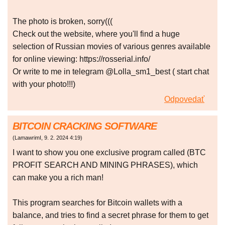
The photo is broken, sorry(((
Check out the website, where you'll find a huge
selection of Russian movies of various genres available
for online viewing: https://rosserial.info/
Or write to me in telegram @Lolla_sm1_best ( start chat
with your photo!!!)
Odpovedať
BITCOIN CRACKING SOFTWARE
(
LamawrimI
,
9. 2. 2024
4:19
)
I want to show you one exclusive program called (BTC
PROFIT SEARCH AND MINING PHRASES), which
can make you a rich man!
This program searches for Bitcoin wallets with a
balance, and tries to find a secret phrase for them to get